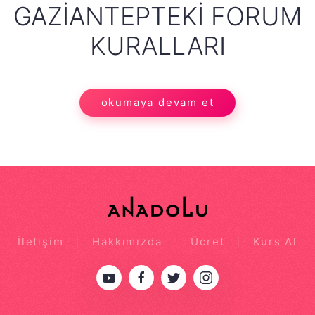
GAZIANTEPTEKI FORUM
KURALLARI
okumaya devam et
İletişim
Hakkımızda
Ücret
Kurs Al